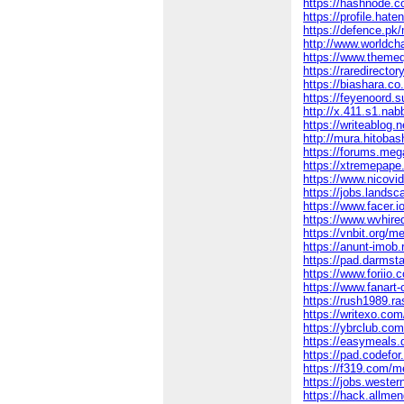
https://hashnode.c
https://profile.haten
https://defence.pk
http://www.worldc
https://www.themeq
https://raredirecto
https://biashara.co
https://feyenoord.s
http://x.411.s1.nab
https://writeablog.
http://mura.hitobas
https://forums.me
https://xtremepape
https://www.nicovi
https://jobs.landsc
https://www.facer.io
https://www.wvhired
https://vnbit.org/
https://anunt-imob.
https://pad.darmst
https://www.foriio.
https://www.fanart-c
https://rush1989.ra
https://writexo.co
https://ybrclub.co
https://easymeals.
https://pad.codefor
https://f319.com/m
https://jobs.wester
https://hack.allm