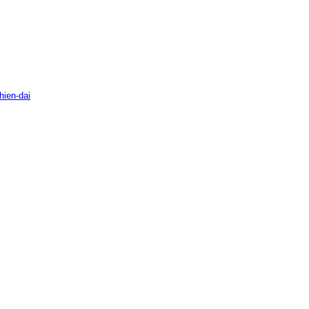
hien-dai