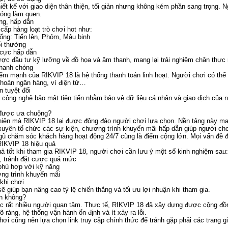
ết kế với giao diện thân thiện, tối giản nhưng không kém phần sang trọng. 
óng làm quen.
ng, hấp dẫn
cấp hàng loạt trò chơi hot như:
ống: Tiến lên, Phỏm, Mậu binh
ổi thưởng
 cực hấp dẫn
ược đầu tư kỹ lưỡng về đồ họa và âm thanh, mang lại trải nghiệm chân thực 
nhanh chóng
ểm mạnh của RIKVIP 18 là hệ thống thanh toán linh hoạt. Người chơi có thể n
hoản ngân hàng, ví điện tử…
n tuyệt đối
công nghệ bảo mật tiên tiến nhằm bảo vệ dữ liệu cá nhân và giao dịch của ng
 được ưa chuộng?
iên mà RIKVIP 18 lại được đông đảo người chơi lựa chọn. Nền tảng này mang 
uyên tổ chức các sự kiện, chương trình khuyến mãi hấp dẫn giúp người chơi
gũ chăm sóc khách hàng hoạt động 24/7 cũng là điểm cộng lớn. Mọi vấn đề đ
RIKVIP 18 hiệu quả
ả tốt khi tham gia RIKVIP 18, người chơi cần lưu ý một số kinh nghiệm sau
ý, tránh đặt cược quá mức
phù hợp với kỹ năng
ng trình khuyến mãi
 khi chơi
ẽ giúp bạn nâng cao tỷ lệ chiến thắng và tối ưu lợi nhuận khi tham gia.
ín không?
ợc rất nhiều người quan tâm. Thực tế, RIKVIP 18 đã xây dựng được cộng đồ
õ ràng, hệ thống vận hành ổn định và ít xảy ra lỗi.
ơi cũng nên lựa chọn link truy cập chính thức để tránh gặp phải các trang gi