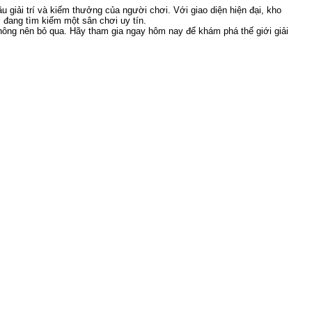
giải trí và kiếm thưởng của người chơi. Với giao diện hiện đại, kho
 đang tìm kiếm một sân chơi uy tín.
ông nên bỏ qua. Hãy tham gia ngay hôm nay để khám phá thế giới giải