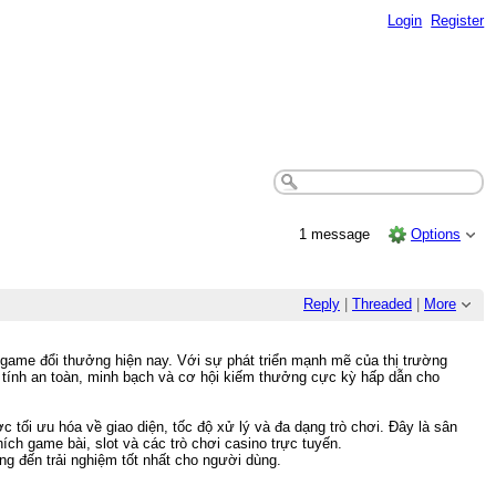
Login
Register
1 message
Options
Reply
|
Threaded
|
More
game đổi thưởng hiện nay. Với sự phát triển mạnh mẽ của thị trường
 tính an toàn, minh bạch và cơ hội kiếm thưởng cực kỳ hấp dẫn cho
tối ưu hóa về giao diện, tốc độ xử lý và đa dạng trò chơi. Đây là sân
hích game bài, slot và các trò chơi casino trực tuyến.
ng đến trải nghiệm tốt nhất cho người dùng.