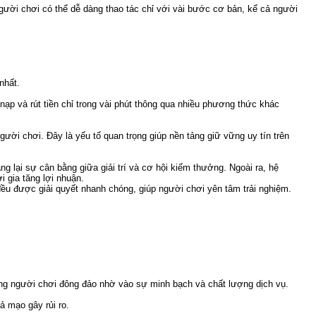
Người chơi có thể dễ dàng thao tác chỉ với vài bước cơ bản, kể cả người
nhất.
ạp và rút tiền chỉ trong vài phút thông qua nhiều phương thức khác
ười chơi. Đây là yếu tố quan trọng giúp nền tảng giữ vững uy tín trên
lại sự cân bằng giữa giải trí và cơ hội kiếm thưởng. Ngoài ra, hệ
 gia tăng lợi nhuận.
ều được giải quyết nhanh chóng, giúp người chơi yên tâm trải nghiệm.
:
ng người chơi đông đảo nhờ vào sự minh bạch và chất lượng dịch vụ.
ả mạo gây rủi ro.