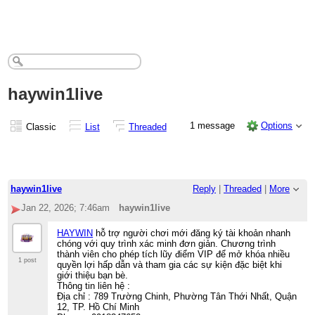
haywin1live
1 message
Options
Classic
List
Threaded
haywin1live
Reply
|
Threaded
|
More
Jan 22, 2026; 7:46am
haywin1live
HAYWIN
hỗ trợ người chơi mới đăng ký tài khoản nhanh
chóng với quy trình xác minh đơn giản. Chương trình
thành viên cho phép tích lũy điểm VIP để mở khóa nhiều
1 post
quyền lợi hấp dẫn và tham gia các sự kiện đặc biệt khi
giới thiệu bạn bè.
Thông tin liên hệ :
Địa chỉ : 789 Trường Chinh, Phường Tân Thới Nhất, Quận
12, TP. Hồ Chí Minh