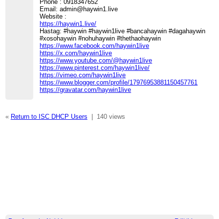
Phone : 0918347652
Email: admin@haywin1.live
Website :
https://haywin1.live/
Hastag: #haywin #haywin1live #bancahaywin #dagahaywin
#xosohaywin #nohuhaywin #thethaohaywin
https://www.facebook.com/haywin1live
https://x.com/haywin1live
https://www.youtube.com/@haywin1live
https://www.pinterest.com/haywin1live/
https://vimeo.com/haywin1live
https://www.blogger.com/profile/17976953881150457761
https://gravatar.com/haywin1live
«
Return to ISC DHCP Users
|
140 views