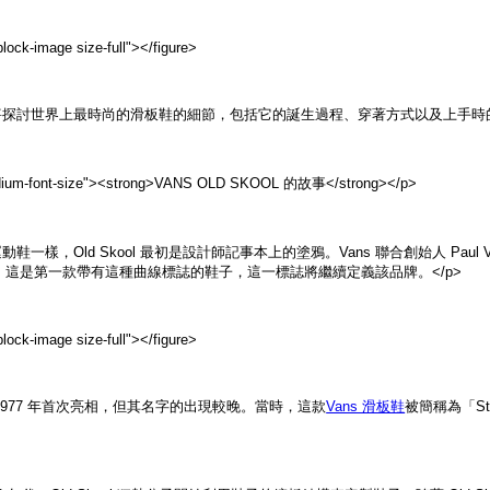
lock-image size-full">
</figure>
將探討世界上最時尚的滑板鞋的細節，包括它的誕生過程、穿著方式以及上手時的
dium-font-size"><strong>VANS OLD SKOOL 的故事</strong></p>
動鞋一樣，Old Skool 最初是設計師記事本上的塗鴉。Vans 聯合創始人 Pau
這是第一款帶有這種曲線標誌的鞋子，這一標誌將繼續定義該品牌。</p>
lock-image size-full">
</figure>
 1977 年首次亮相，但其名字的出現較晚。當時，這款
Vans 滑板鞋
被簡稱為「St