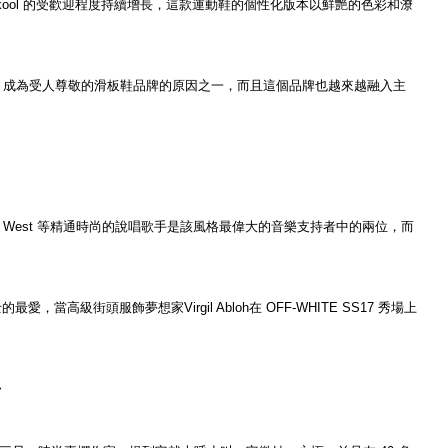
Old Skool 的受歡迎程度持續增長，這款運動鞋的個性化版本以鮮艷的色彩和潦
Vans 成為受人尊敬的滑板鞋品牌的原因之一，而且這個品牌也越來越融入主
nye West 等精通時尚的說唱歌手是該風格最偉大的音樂支持者中的兩位，而
，當高級街頭服飾夢想家Virgil Abloh在 OFF-WHITE SS17 秀場上
>