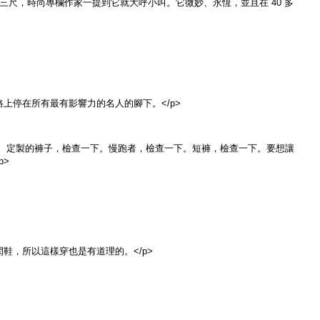
者垂涎三尺，時尚專欄作家一提到它就大呼小叫。它微妙、永恆，並且在 40 多
一路上停在所有最有影響力的名人的腳下。</p>
查一下。定製的褲子，檢查一下。慢跑者，檢查一下。短褲，檢查一下。要想讓
p>
閑鞋，所以這樣穿也是有道理的。</p>