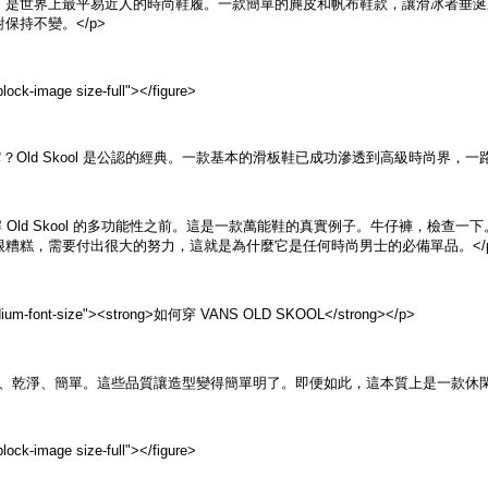
ld Skool 是世界上最平易近人的時尚鞋履。一款簡單的麂皮和帆布鞋款，讓滑冰
保持不變。</p>
lock-image size-full">
</figure>
它？Old Skool 是公認的經典。一款基本的滑板鞋已成功滲透到高級時尚界，
解 Old Skool 的多功能性之前。這是一款萬能鞋的真實例子。牛仔褲，檢
很糟糕，需要付出很大的努力，這就是為什麼它是任何時尚男士的必備單品。</
dium-font-size"><strong>如何穿 VANS OLD SKOOL</strong></p>
ool 內斂、乾淨、簡單。這些品質讓造型變得簡單明了。即便如此，這本質上是一款休
lock-image size-full">
</figure>