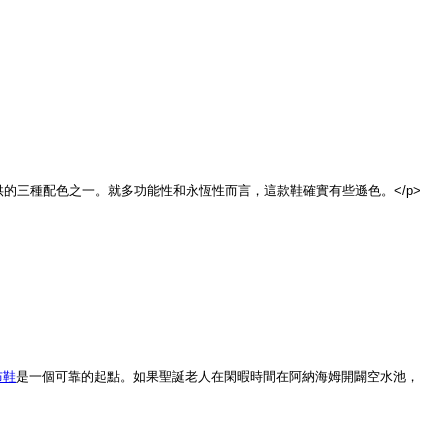
時，它是提供的三種配色之一。就多功能性和永恆性而言，這款鞋確實有些遜色。</p>
布鞋
是一個可靠的起點。如果聖誕老人在閑暇時間在阿納海姆開闢空水池，