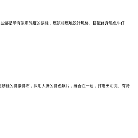
揮作用。這些都是帶有嚴肅態度的踢鞋，應該相應地設計風格。搭配修身黑色牛仔
一些事情。它是運動鞋的拼接拼布，採用大膽的拼色鑲片，縫合在一起，打造出明亮、有特