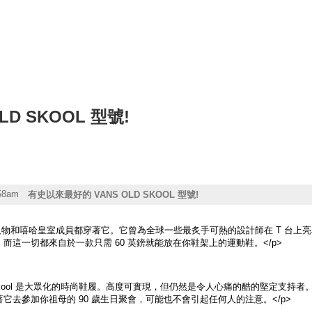
D SKOOL 型號!
:58am
有史以來最好的 VANS OLD SKOOL 型號!
物和嘻哈皇室成員都穿著它。它曾為全球一​​些最炙手可熱的設計師在 T 台上亮相。這是與 
而這一切都來自於一款只需 60 英鎊就能放在你鞋架上的運動鞋。</p>
d Skool 是大眾化的時尚鞋履。高度可實現，但仍然是令人心痛的酷的堅定支
它去參加你祖母的 90 歲生日聚會，可能也不會引起任何人的注意。</p>