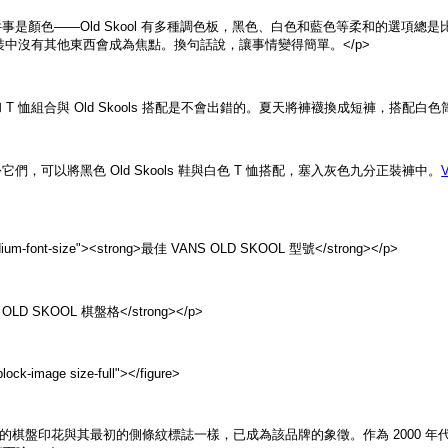
件事是顏色——Old Skool 有多種調色板，黑色、白色和藍色等柔和的選
中沒有其他東西會成為焦點。換句話說，讓事情變得簡單。</p>
 T 恤組合與 Old Skools 搭配是不會出錯的。夏天將褲襪換成短褲，搭配白色
它們，可以將黑色 Old Skools 鞋與白色 T 恤搭配，塞入灰色九分正裝褲中。
dium-font-size"><strong>最佳 VANS OLD SKOOL 型號</strong></p>
S OLD SKOOL 棋盤格</strong></p>
lock-image size-full">
</figure>
的棋盤印花與其最初的側條紋標誌一樣，已成為該品牌的象徵。作為 2000 年