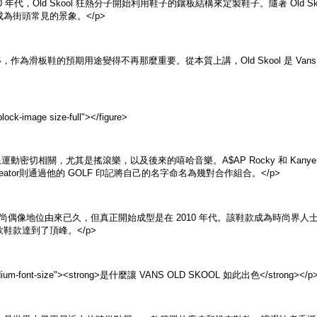
紀 80 年代，Old Skool 狂熱分子開始利用鞋子的鑲板結構來定製鞋子。隨著 
為街頭常見的景象。</p>
移，作為滑板鞋的預期用途變得不再那麼重要。從本質上講，Old Skool 是 
lock-image size-full">
</figure>
運動密切相關，尤其是搖滾樂，以及後來的嘻哈音樂。A$AP Rocky 和 ​​Ka
e Creator則通過他的 GOLF 印記將自己的名字命名為幾對合作組合。</p>
l 的時尚偶像地位由來已久，但真正開始成型是在 2010 年代。該鞋款成為時尚界人士的最愛
鞋款達到了頂峰。</p>
edium-font-size"><strong>是什麼讓 VANS OLD SKOOL 如此出色</strong></p