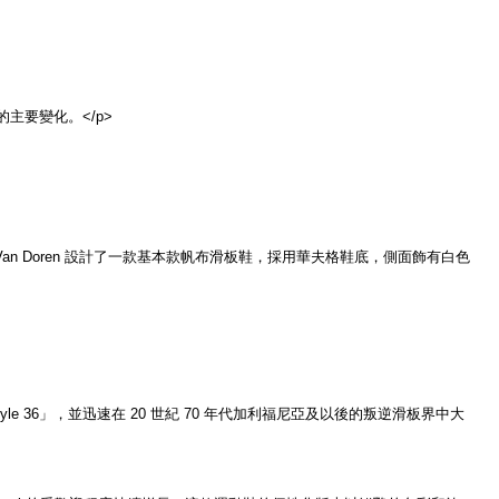
主要變化。</p>
l Van Doren 設計了一款基本款帆布滑板鞋，採用華夫格鞋底，側面飾有白色
yle 36」，並迅速在 20 世紀 70 年代加利福尼亞及以後的叛逆滑板界中大