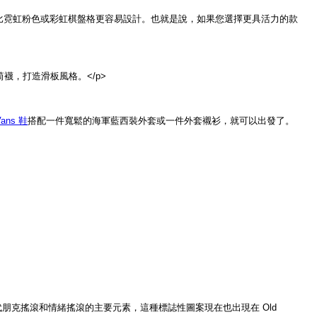
項總是比霓虹粉色或彩虹棋盤格更容易設計。也就是說，如果您選擇更具活力的款
筒襪，打造滑板風格。</p>
Vans 鞋
搭配一件寬鬆的海軍藍西裝外套或一件外套襯衫，就可以出發了。
代朋克搖滾和情緒搖滾的主要元素，這種標誌性圖案現在也出現在 Old