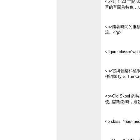
<p>到了 20 世
草的草圖為特色，成
<p>隨著時間的推
流。</p>
<figure class="wp-b
<p>它與音樂和極限
作詞家Tyler Th
<p>Old Skoo
使用該鞋款時，這款
<p class="has-m