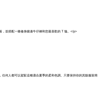
並搭配一條修身鑲邊牛仔褲和您最喜歡的 T 恤。</p>
上，任何人都可以駕馭這種適合夏季的柔和色調。只要保持你的其餘服裝簡