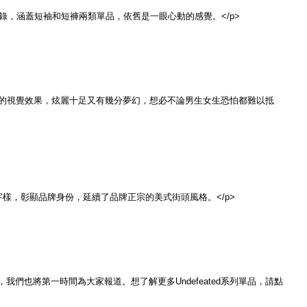
飾型錄，涵蓋短袖和短褲兩類單品，依舊是一眼心動的感覺。</p>
的視覺效果，炫麗十足又有幾分夢幻，想必不論男生女生恐怕都難以抵
字樣，彰顯品牌身份，延續了品牌正宗的美式街頭風格。</p>
，我們也將第一時間為大家報道。想了解更多Undefeated系列單品，請點