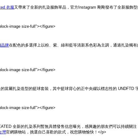
ated 衣服
又帶來了全新的扎染服飾單品，官方Instagram 剛剛發布了全新服
lock-image size-full">
</figure>
ed品牌
在配色的多選擇上以粉、紫、綠和藍等清新系色彩為主調，通過扎染獨有
lock-image size-full">
</figure>
提的當屬扎染造型的籃球套裝，其中籃球背心的正中央綴以標志性的 UNDFTD 
lock-image size-full">
</figure>
EFEATED 全新的扎染系列暫無具體發售信息曝光，感興趣的朋友們可以持續關注
d台灣
官網購物站，挑選自己喜歡的款式，祝您購物愉快！</p>