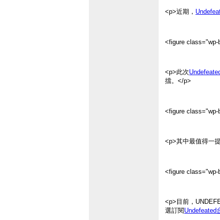
<p>近期，
Undefe
<figure class="wp-b
<p>此次
Undefeat
擋。</p>
<figure class="wp-b
<p>其中最值得一
<figure class="wp-b
<p>目前，UND
選訂閱
Undefeate