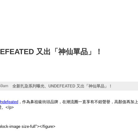
EFEATED 又出「神仙單品」！
:59am
全新扎染系列曝光、UNDEFEATED 又出「神仙單品」！
ndefeated
，作為鼻祖級街頭品牌，在潮流圈一直享有不錯聲譽，高顏值再加
。</p>
lock-image size-full">
</figure>