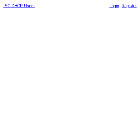
ISC DHCP Users
Login
Register