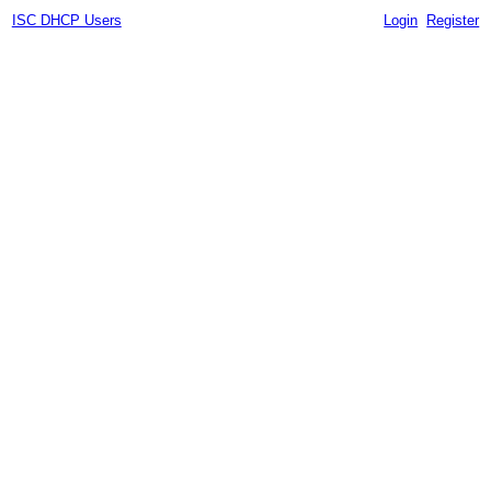
ISC DHCP Users
Login
Register