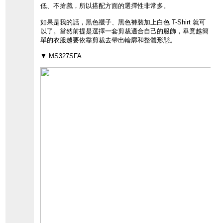
低、不搶戲，所以搭配方面的選擇性非常多。
如果是我的話，黑色襪子、黑色褲裝加上白色 T-Shirt 就可
以了。當然前提是選擇一套剪裁適合自己的服飾，畢竟越簡
單的衣服越要依靠剪裁去帶出輪廓和整體形態。
▼ MS327SFA