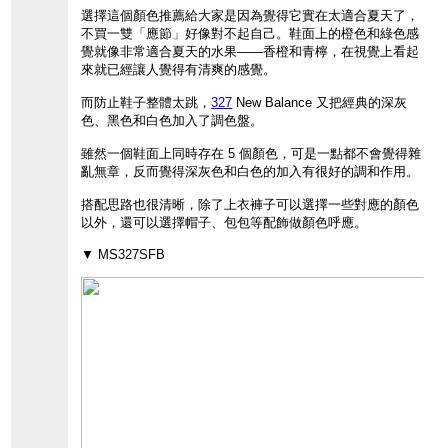
選擇這個顏色推薦給大家是因為覺得它實在太適合夏天了，
不買一雙「應節」好像對不起自己。鞋面上的橙色和綠色感
覺就像非常適合夏天的水果——香橙和青檸，在視覺上看起
來就已經讓人覺得有清爽的感覺。
而防止鞋子整體太跳，
327
New Balance 又把經典的深灰
色、黑色和白色加入了調色盤。
雖然一個鞋面上同時存在 5 個顏色，可是一點都不會覺得雜
亂無章，反而覺得深灰色和白色的加入有很好的調和作用。
搭配思路也很清晰，除了上衣褲子可以選擇一些對應的顏色
以外，還可以選擇帽子、包包等配飾做顏色呼應。
▼ MS327SFB