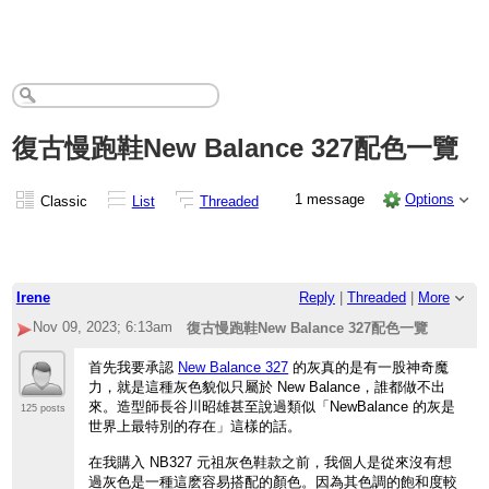
復古慢跑鞋New Balance 327配色一覽
1 message
Options
Classic
List
Threaded
Irene
Reply
|
Threaded
|
More
Nov 09, 2023; 6:13am
復古慢跑鞋New Balance 327配色一覽
首先我要承認
New Balance 327
的灰真的是有一股神奇魔
力，就是這種灰色貌似只屬於 New Balance，誰都做不出
來。造型師長谷川昭雄甚至說過類似「NewBalance 的灰是
125 posts
世界上最特別的存在」這樣的話。
在我購入
NB327
元祖灰色鞋款之前，我個人是從來沒有想
過灰色是一種這麽容易搭配的顏色。因為其色調的飽和度較