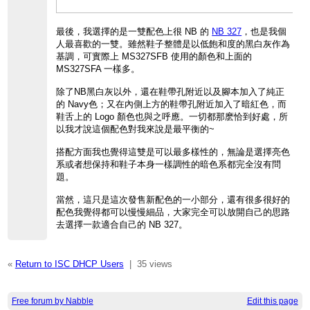
最後，我選擇的是一雙配色上很 NB 的
NB
327
，也是我個
人最喜歡的一雙。雖然鞋子整體是以低飽和度的黑白灰作為
基調，可實際上 MS327SFB 使用的顏色和上面的
MS327SFA 一樣多。
除了NB黑白灰以外，還在鞋帶孔附近以及腳本加入了純正
的 Navy色；又在內側上方的鞋帶孔附近加入了暗紅色，而
鞋舌上的 Logo 顏色也與之呼應。一切都那麽恰到好處，所
以我才說這個配色對我來說是最平衡的~
搭配方面我也覺得這雙是可以最多樣性的，無論是選擇亮色
系或者想保持和鞋子本身一樣調性的暗色系都完全沒有問
題。
當然，這只是這次發售新配色的一小部分，還有很多很好的
配色我覺得都可以慢慢細品，大家完全可以放開自己的思路
去選擇一款適合自己的
NB 327
。
«
Return to ISC DHCP Users
|
35 views
Free forum by Nabble
Edit this page