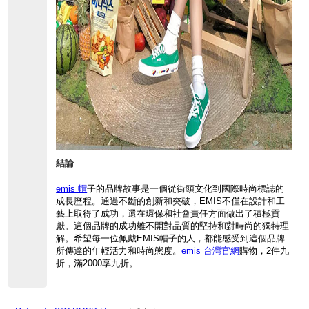
結論
emis 帽
子的品
牌故事是一個從街
頭文化到國際時尚
標誌的
成長歷程。
通過不斷的創新和突破，
EMIS不僅在設
計和工
藝上取得了
成功，
還在環保和社會責
任方面做出了積極
貢
獻。
這個品牌的成功離
不開對品質的堅持
和對時尚的獨特理
解。
希望每一位佩戴E
MIS帽子的人，
都能感受到這個品
牌
所傳達的年輕活
力和時尚態度。
emis 台灣官網
購物，2件九
折，滿2000享九折。