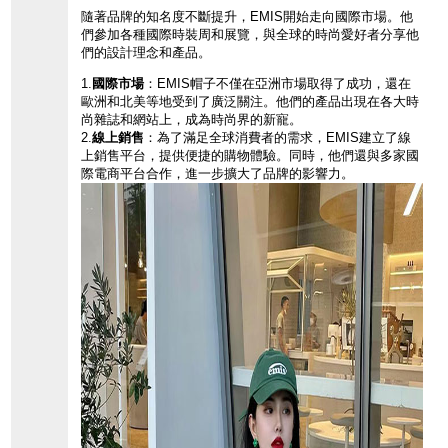
隨著品牌的知名度不斷提升，
EMIS開始走向國際市場。
他
們參加各種國際時裝周和展覽，
與全球的時尚愛好
者分享他
們的設計
理念和產品。
1.
國際市場
：
EMIS帽子不僅
在亞洲市場取得了
成功，
還在
歐洲和北美等
地受到了廣泛關注
。
他們的產品出現在
各大時
尚雜誌和網
站上，
成為時尚界的新寵。
2.
線上銷售
：
為了滿足全球消費者的需求，
EMIS建立了線
上銷售平台，
提供便捷的購物體驗。
同時，
他們還與多家國
際電商平台合作，
進一步擴大了品牌的影響力。