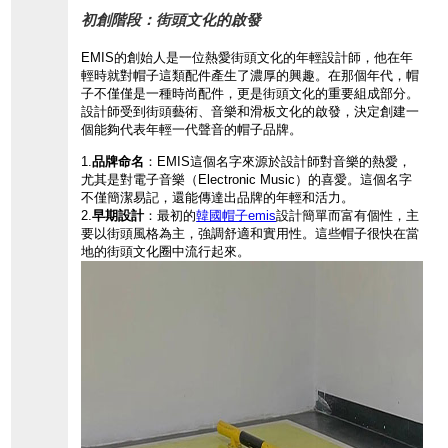
初創階段：街頭文化的啟發
EMIS的創始人
是一位熱愛街頭文
化的年輕設計師，
他在年
輕時就對帽
子這類配件產生了
濃厚的興趣。
在那個年代，
帽
子不僅僅是一種時尚配件，
更是街頭文化的重要組成部分。
設計師受到街頭藝術、
音樂和滑板文化的啟發，
決定創建一
個能夠
代表年輕一代聲音
的帽子品牌。
1.
品牌命名
：
EMIS這個名字
來源於設計師對音
樂的熱愛，
尤其是對電子音樂
（Electro
nic
Music）的喜愛。
這個名字
不僅簡潔易記，
還能傳達出品牌的年輕和活力。
2.
早期設計
：
最初的
韓國帽子emis
設計簡單而富有
個性，
主
要以街頭風格為主，
強調舒適和實用性。
這些帽子很快在當
地的街頭文化圈中
流行起來。