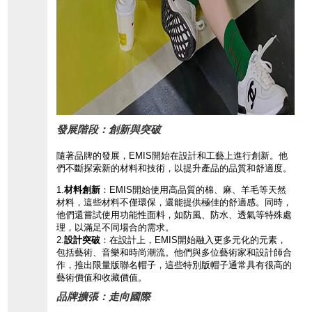
發展階段：創新與突破
隨著品牌的發展，
EMIS開始在設
計和工藝上進行創
新。
他
們不斷探索新的材料和技術，
以提升產品的品質和舒適度。
1.
材料創新
：
EMIS開始使用高品質的棉、
麻、
羊毛等天然
材料，
這些材料不僅環保，
還能提供極佳的舒適感。
同時，
他們還嘗試使用功能性面料，
如防風、
防水、
透氣等特殊處
理，
以滿足不同場合的需求。
2.
設計突破
：
在設計上，
EMIS開始融入
更多元化的元素，
包括藝術、
音樂和時尚潮流。
他們與多位藝術家和設計師合
作，
推出限量版聯名帽子，
這些特別版帽子通
常具有很高的
藝術
價值和收藏價值。
品牌擴張：走向國際