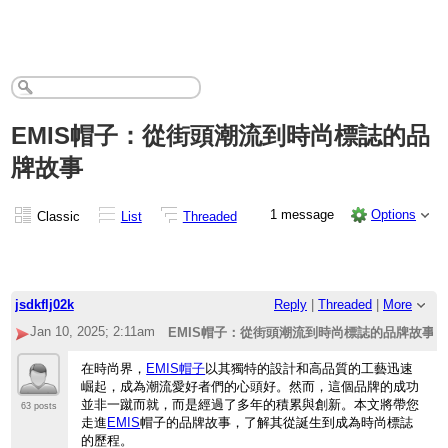
EMIS帽子：從街頭潮流到時尚標誌的品
牌故事
1 message
Options
Classic
List
Threaded
jsdkflj02k
Reply
|
Threaded
|
More
Jan 10, 2025; 2:11am
EMIS帽子：從街頭潮流到時尚標誌的品牌故事
在時尚界，
EMIS帽子
以其
獨特的設計和高品
質的工藝迅速
崛起
，
成為潮流愛好者們的心頭好。
然而，
這個品牌的成功
並非一蹴而就，
而是經過了多年的積累與創新。
本文將帶您
63 posts
走進
E
MIS
帽子的品牌
故事，
了解其從誕生到成
為時尚標誌
的歷程
。