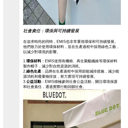
社會責任：環保與可持續發展
在追求時尚的同時，
EMIS也非常重
視環保和可持續發
展。
他們致力於使用環保材料，
並在生產過程中採用綠色工藝，
以減少對環境的影響。
1.
環保材料
：
EMIS使用有機棉、
再生聚酯纖維等環
保材料
製作帽子，
減少對自然資源的消耗。
2.
綠色生產
：
品牌在生產過程中
採用節能減排措施
，
減少能
源消耗和廢棄物排放，
努力實現可持續發展。
3.
公益活動
：
EMIS積極參與社會公益活動，
關注環境保護
和社會責任，
通過實際行動回饋社會。