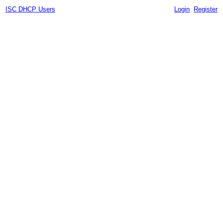
ISC DHCP Users
Login
Register