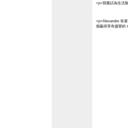
<p>我嘗試為生活
<p>Alexand
個贏得享有盛譽的 A