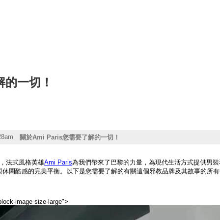
了解的一切！
:28am
關於Ami Paris您需要了解的一切！
以來，法式風格英雄
Ami Paris
為我們帶來了巴黎的力量，為現代生活方式提供男裝和女裝
與休閑酷感的完美平衡。以下是您需要了解的有關這個邪教品牌及其故事的所有信
block-image size-large">