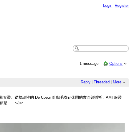
Login
Register
1 message
Options
Reply
|
Threaded
|
More
。從標誌性的 De Coeur 針織毛衣到休閑的古巴領襯衫，AMI 服裝
息……</p>