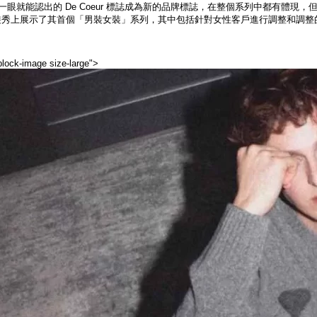
AMI 一眼就能認出的 De Coeur 標誌成為新的品牌標誌，在整個系列中都有體現
冬時裝秀上展示了其首個「男裝女裝」系列，其中包括針對女性客戶進行調整和調整
block-image size-large">