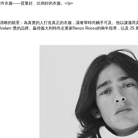
製作衣服——質量好、比例好的衣服。</p>
re 有著清晰的願景：為真實的人打造真正的衣服，讓奢華時尚觸手可及。他以謙遜而真誠
ndam 獎的品牌。贏得義大利時尚企業家Renzo Rosso的兩年指導，以及 25 