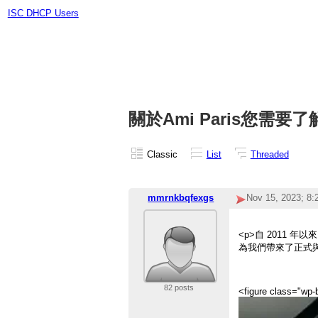
ISC DHCP Users
關於Ami Paris您需要
Classic
List
Threaded
mmrnkbqfexgs
Nov 15, 2023; 8
<p>自 2011 年
為我們帶來了正式
82 posts
<figure class="wp-