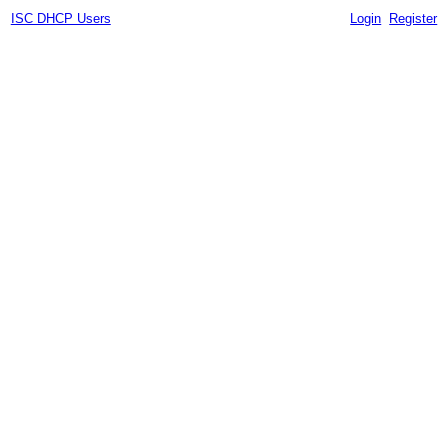
ISC DHCP Users
Login
Register