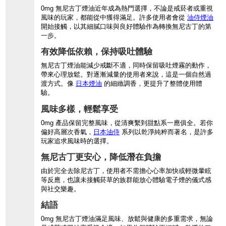
0mg 無尼古丁煙油近年成為熱門選擇，不論是戒菸者或重視
風味的玩家，都能從中獲得滿足。許多使用者會從
油侍煙油
開始接觸，以其細膩口味與良好體驗作為轉換無尼古丁的第
一步。
有效降低依賴，保持吸吐體驗
無尼古丁煙油能減少戒斷不適，同時保留吸吐煙霧的動作，
帶來心理放鬆。對逐漸減量的使用者來說，這是一個自然過
渡方式。像
日本煙油
的細緻調香，更提升了整體使用體
驗。
風味多樣，輕鬆享受
0mg 產品保留完整風味，從清爽繫到甜點系一應俱全。若你
偏好高層次香氣，
日本油侍
系列以乾淨純粹而著名，是許多
玩家追求風味時的選擇。
無尼古丁更安心，降低潛在負擔
由於完全去除尼古丁，使用者不需擔心心率加快或輕微暈眩
等反應，也讓未接觸菸草的族群能放心體驗電子煙的儀式感
與社交樂趣。
結語
0mg 無尼古丁煙油滿足風味、放鬆與健康的多重需求，無論