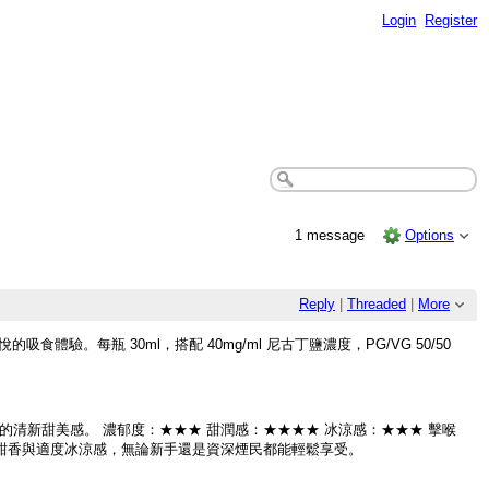
Login
Register
1 message
Options
Reply
|
Threaded
|
More
驗。每瓶 30ml，搭配 40mg/ml 尼古丁鹽濃度，PG/VG 50/50
清新甜美感。 濃郁度：★★★ 甜潤感：★★★★ 冰涼感：★★★ 擊喉
甜香與適度冰涼感，無論新手還是資深煙民都能輕鬆享受。