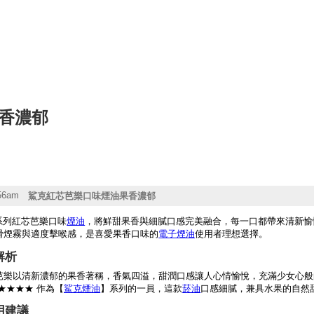
香濃郁
:56am
鯊克紅芯芭樂口味煙油果香濃郁
系列紅芯芭樂口味
煙油
，將鮮甜果香與細膩口感完美融合，每一口都帶來清新愉悅的吸食體
滑煙霧與適度擊喉感，是喜愛果香口味的
電子煙油
使用者理想選擇。
解析
芭樂以清新濃郁的果香著稱，香氣四溢，甜潤口感讓人心情愉悅，充滿少女心般的
★★★★ 作為【
鯊克煙油
】系列的一員，這款
菸油
口感細膩，兼具水果的自然
用建議