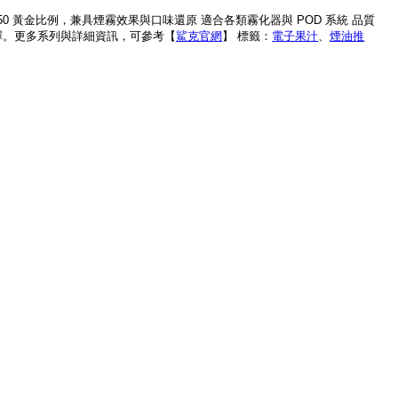
/50 黃金比例，兼具煙霧效果與口味還原 適合各類霧化器與 POD 系統 品質
擇。更多系列與詳細資訊，可參考【
鯊克官網
】 標籤：
電子果汁
、
煙油推