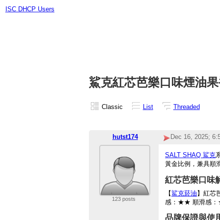
ISC DHCP Users
鯊克紅芯芭樂口味煙油果
Classic
List
Threaded
hutst174
Dec 16, 2025; 6
SALT SHAQ 鯊克
黃金比例，兼具順
紅芯芭樂口味
【
鯊克菸油
】紅芯
123 posts
感：★★ 順滑感：
品牌保證與使