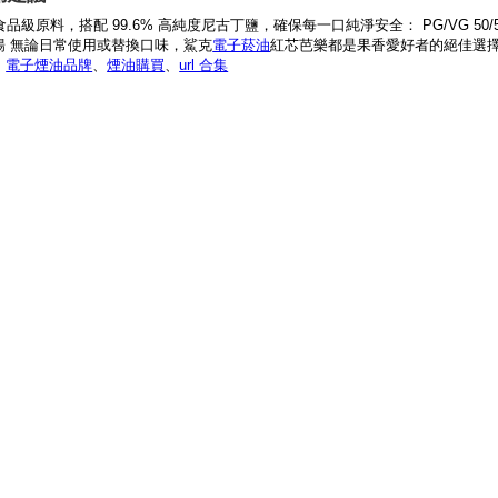
品級原料，搭配 99.6% 高純度尼古丁鹽，確保每一口純淨安全： PG/VG 50
暢 無論日常使用或替換口味，鯊克
電子菸油
紅芯芭樂都是果香愛好者的絕佳選
、
電子煙油品牌
、
煙油購買
、
url 合集