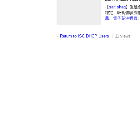
【
salt shaq
】嚴選食
穩定，吸食體驗流
薦
、
電子菸油購買
«
Return to ISC DHCP Users
|
11 views