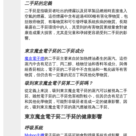
二手菸的定義
二手菸是指吸菸者吐出的煙霧以及菸草製品燃燒時直接進入
空氣的煙霧。這些煙霧中含有超過4000種有害化學物質，包
括致癌物質、有毒物質和可引發呼吸系統疾病的物質。長期
暴露在二手菸環境中的人，其受到的有害物質累積量會對健
康造成重大損害，尤其是兒童和孕婦更容易受到二手菸的影
響。
東京魔盒電子菸的二手菸成分
魔盒電子煙
的二手菸主要來自於加熱煙油產生的蒸汽。這些
蒸汽中含有尼古丁、丙二醇、植物甘油和香料等成分。與傳
統香菸相比，電子菸的二手菸中不含焦油和一氧化碳等有害
物質，但仍含有一定量的尼古丁和其他化學物質。
吸到東京魔盒電子菸算二手菸嗎？
從定義上來說，吸到東京魔盒電子菸的蒸汽可以被視為二手
菸。雖然電子菸的二手菸危害相對較小，但其仍含有尼古丁
和其他化學物質，可能對非吸菸者造成一定的健康影響。因
此，吸到東京魔盒電子菸的蒸汽應被視為二手菸。
東京魔盒電子菸二手菸的健康影響
呼吸系統
Mohoo主機
電子菸的二手菸可能會對呼吸系統造成影響。研