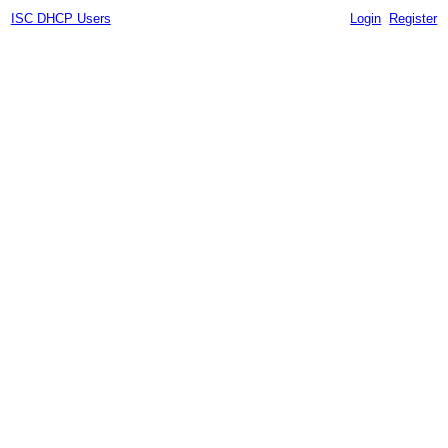
ISC DHCP Users
Login
Register