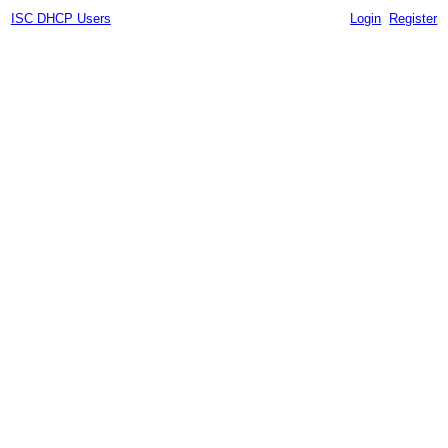
ISC DHCP Users
Login
Register