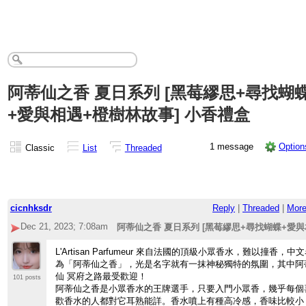
阿蒂仙之香 夏日系列 [黑莓繆思+尋找蝴
+愛與相遇+橙樹林故事] 小香禮盒
1 message
Option
Classic
List
Threaded
cicnhksdr
Reply
|
Threaded
|
Mor
Dec 21, 2023; 7:08am
阿蒂仙之香 夏日系列 [黑莓繆思+尋找蝴蝶+愛與
L'Artisan Parfumeur 來自法國的頂級小眾香水，難以撞香，中
為「阿蒂仙之香」，光是名字就有一抹神秘獨特的氛圍，其中阿
仙 冥府之路最受歡迎！
101 posts
阿蒂仙之香是小眾香水的王牌選手，只要入門小眾香，幾乎每個
歡香水的人都對它耳熟能詳。香水噴上有種高冷感，香味比較小