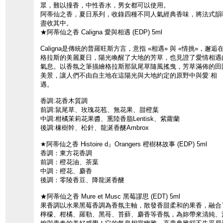
眾，難以撞香，中性香水，男女都可以使用。
阿蒂仙之香，夏日系列，收錄四種不同人氣經典香味，將法式韻
盡收其中。
★阿蒂仙之香 Caligna 愛與相遇 (EDP) 5ml
Caligna是傳統的普羅旺斯方言，意指 «相遇» 與 «情挑»，邂逅
格拉斯的美麗夏日，陽光喚醒了大地的芳草，也見證了愛情相遇
氣息。以香氛之筆描繪格拉斯那鼠尾草隨風搖曳，芳草滿佈的田
美景，讓人們不由自主地在這陽光與大地約定的原野中與愛˙相
遇。
香調:花香木質調
前調:鼠尾草、玫瑰花苞、無花果、甜橙葉
中調:柑橘茉莉花果醬、熏陸香脂Lentisk、紫蘿蘭
後調:橡樹幹、松針、龍涎香醚Ambrox
★阿蒂仙之香 Histoire d』Orangers 橙樹林故事 (EDP) 5ml
香調：東方花香調
前調：橙花油、茶葉
中調：橙花、麝香
後調：零陵香豆、降龍涎香醚
★阿蒂仙之香 Mure et Musc 黑莓謬思 (EDT) 5ml
果香調以水果黑莓香調為香氛主軸，散發香甜柔和的果香，融合
檸檬、柑橘、羅勒、黑苺、苔蘚、麝香等香氛，為妳帶來清純、