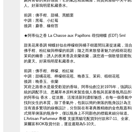
婉與青春的美好感覺！它的氣息相當幽雅，高貴典雅卻不失平易
人。好萊塢明星私藏香水。
前調：佛手柑、甜橘、黑醋栗
中調：黑莓、小紅莓
後調：麝香、橡樹苔
★阿蒂仙之香 La Chasse aux Papillons 尋找蝴蝶 (EDT) 5ml
甜美花果香調 蝴蝶好似在檸檬樹與橘子樹叢間玩著捉迷藏，混
佛手柑、粉紅椒與檸檬的前調；隨之而來散發著魅力的椴樹花苞
茉莉的幽香；誘人的夜來香及依蘭依蘭，讓您過一個散發甜蜜熱
的夏天。好萊塢明星私藏香水。
前調：佛手柑、檸檬、粉紅椒
中調：甜橘花苞、檸檬樹花苞、晚香玉、茉莉、椴樹花苞
後調：晚香玉、依蘭
冥府之路香水是最受歡迎的香味。阿蒂仙創立於1976年，強調以
統的調配手法、悉屬草本原料來製造個人香氛與居家香氛用品所
的阿蒂仙 香水，從淡雅、活潑清新到濃郁魅惑，在每一個香氣
找到女生的本質，除了香氣外，包裝以簡約俐落的瓶身設計為主
沒有過多繁瑣的線條設計，分別裝在有著典雅精緻的金色瓶蓋和
式簡單俐落的瓶身中，僅以瓶身上不同顏色的標籤來細分味道。
L’Artisan Parfumeur 專櫃 支援黑貓宅配貨到付款和7-11、全家
萊爾富和OK取貨付款，運送週期為5-10天。